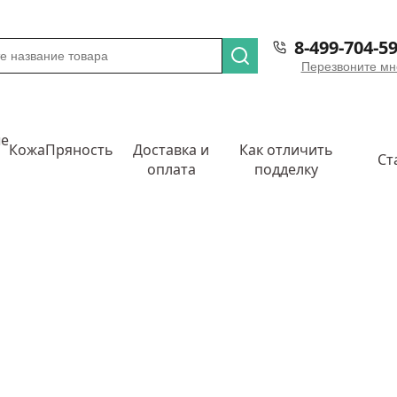
8-499-704-59
Перезвоните мн
ые
Кожа
Пряность
Доставка и
Как отличить
Ст
оплата
подделку