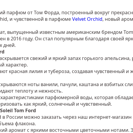
ретий парфюм от Том Форда, построенный вокруг прекрасн
hid, и чувственной в парфюме
Velvet Orchid
, новый аро
ромат, выпущенный известным американским брендом To
ен в 2016 году. Он стал популярным благодаря своей я
х дней.
rd
аскрывается свежий и яркий запах горького апельсина, 
й характер.
ают красная лилия и тубероза, создавая чувственный и
крываются ноты ванили, пачули, каштана и взбитых сли
идают теплоту и нежность.
я с характеристиками парфюмерной воды, которая облад
ризовать как яркий, солнечный и чувственный.
oleil Tom Ford
d в России можно заказать через наш интернет-магазин 
бъема флакона.
нский аромат с яркими восточными цветочными нотами. Э