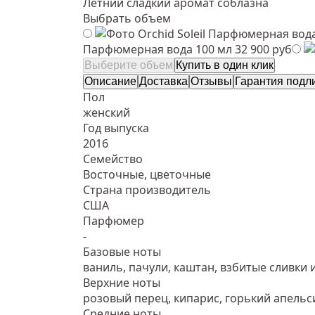
Летний сладкий аромат соблазна
Выбрать объем
Парфюмерная вода
Парфюмерная вода 100 мл
32 900 руб
Выберите объем
Купить в один клик
Описание
Доставка
Отзывы
Гарантия подл
Пол
женский
Год выпуска
2016
Семейство
Восточные, цветочные
Страна производитель
США
Парфюмер
-
Базовые ноты
ваниль, пачули, каштан, взбитые сливки 
Верхние ноты
розовый перец, кипарис, горький апельс
Средние ноты