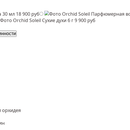
 30 мл
18 900 руб
Парфюмерная во
Сухие духи 6 г
9 900 руб
инности
и орхидея
ин