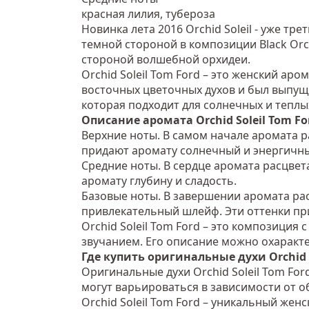
красная лилия, тубероза
Новинка лета 2016 Orchid Soleil - уже т
темной стороной в композиции Black Orc
стороной волшебной орхидеи.
Orchid Soleil Tom Ford – это женский а
восточных цветочных духов и был выпущ
которая подходит для солнечных и теплы
Описание аромата Orchid Soleil Tom Fo
Верхние ноты. В самом начале аромата р
придают аромату солнечный и энергичны
Средние ноты. В сердце аромата расцвет
аромату глубину и сладость.
Базовые ноты. В завершении аромата рас
привлекательный шлейф. Эти оттенки пр
Orchid Soleil Tom Ford – это композици
звучанием. Его описание можно охаракте
Где купить оригинальные духи Orchid S
Оригинальные духи Orchid Soleil Tom For
могут варьироваться в зависимости от о
Orchid Soleil Tom Ford – уникальный же