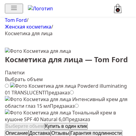
0
Tom Ford
/
Женская косметика
/
Косметика для лица
Косметика для лица — Tom Ford
Палетки
Выбрать объем
Powderd illuminating
01 TRANSLUCENT
Предзаказ
Интенсивный крем для
области глаз 15 мл
Предзаказ
Тональный крем в
кушоне SPF 40 Natural 6,0
Предзаказ
Выберите объем
Купить в один клик
Описание
Доставка
Отзывы
Гарантия подлинности